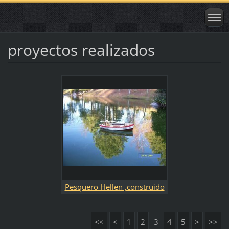
proyectos realizados
Pesquero Hellen ,construido
para D. Juam Ameneiro de
Vigo
<<
<
1
2
3
4
5
>
>>